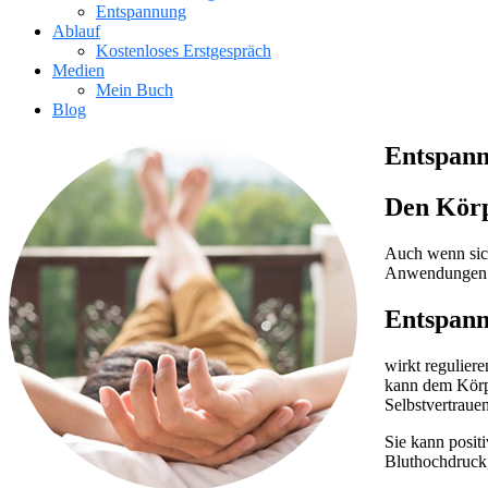
Entspannung
Ablauf
Kostenloses Erstgespräch
Medien
Mein Buch
Blog
Entspan
Den Körp
Auch wenn sich
Anwendungen de
Entspann
wirkt regulier
kann dem Körpe
Selbstvertraue
Sie kann posit
Bluthochdruck