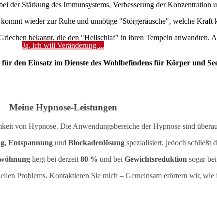
t bei der Stärkung des Immunsystems, Verbesserung der Konzentration u
em kommt wieder zur Ruhe und unnötige "Störgeräusche", welche Kraft 
Griechen bekannt, die den "Heilschlaf" in ihren Tempeln anwandten. A
Ja, ich will Veränderung ...
 für den Einsatz im Dienste des Wohlbefindens für Körper und See
Meine Hypnose-Leistungen
amkeit von Hypnose. Die Anwendungsbereiche der Hypnose sind überaus 
g, Entspannung
und
Blockadenlösung
spezialisiert, jedoch schließt 
twöhnung
liegt bei derzeit
80 %
und bei
Gewichtsreduktion
sogar be
uellen Problems. Kontaktieren Sie mich – Gemeinsam erörtern wir, wie i