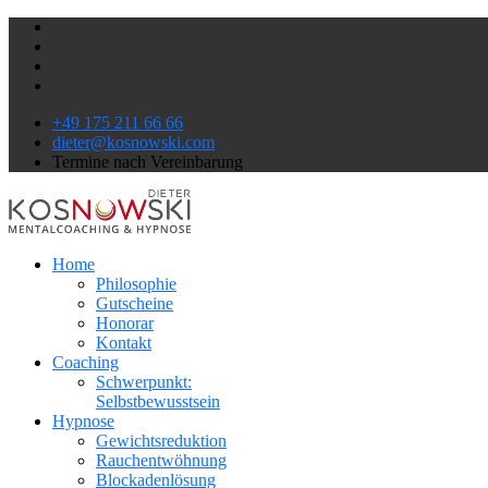
+49 175 211 66 66
dieter@kosnowski.com
Termine nach Vereinbarung
Home
Philosophie
Gutscheine
Honorar
Kontakt
Coaching
Schwerpunkt:
Selbstbewusstsein
Hypnose
Gewichtsreduktion
Rauchentwöhnung
Blockadenlösung