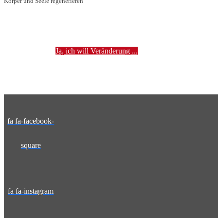
Körper und Seele regenerieren
Ja, ich will Veränderung ...
fa fa-facebook-
square
fa fa-instagram