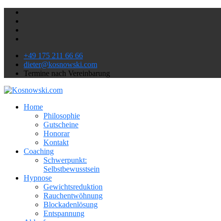
+49 175 211 66 66
dieter@kosnowski.com
Termine nach Vereinbarung
Home
Philosophie
Gutscheine
Honorar
Kontakt
Coaching
Schwerpunkt:
Selbstbewusstsein
Hypnose
Gewichtsreduktion
Rauchentwöhnung
Blockadenlösung
Entspannung