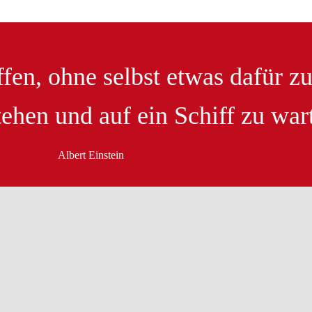
en, ohne selbst etwas dafür zu 
ehen und auf ein Schiff zu war
Albert Einstein